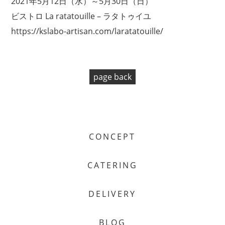
2021年5月12日（水）～5月30日（日）
ビストロ La ratatouille – ラタトゥイユ
https://kslabo-artisan.com/laratatouille/
page back
CONCEPT
CATERING
DELIVERY
BLOG