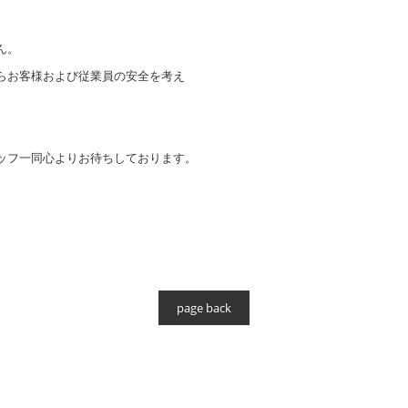
ん。
らお客様および従業員の安全を考え
ッフ一同心よりお待ちしております。
page back