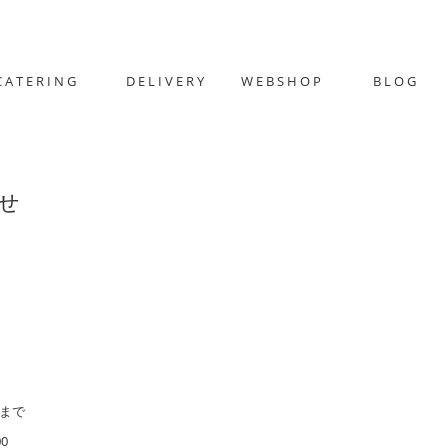
CATERING
DELIVERY
WEBSHOP
BLOG
せ
）まで
0