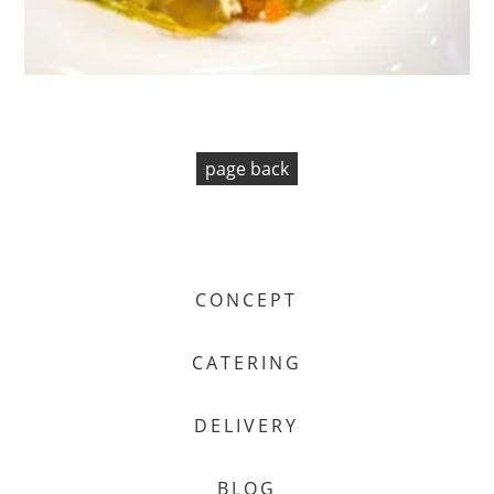
page back
CONCEPT
CATERING
DELIVERY
BLOG