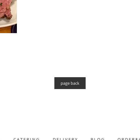
page back
T
CATERING
DELIVERY
BLOG
ORDER&