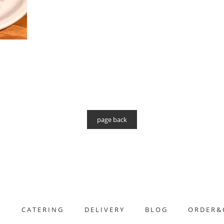
page back
T
CATERING
DELIVERY
BLOG
ORDER&