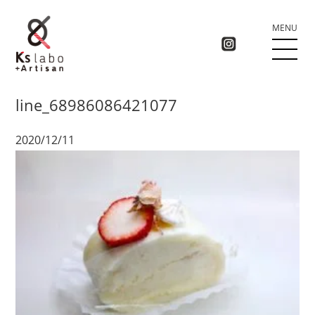
MENU
line_68986086421077
2020/12/11