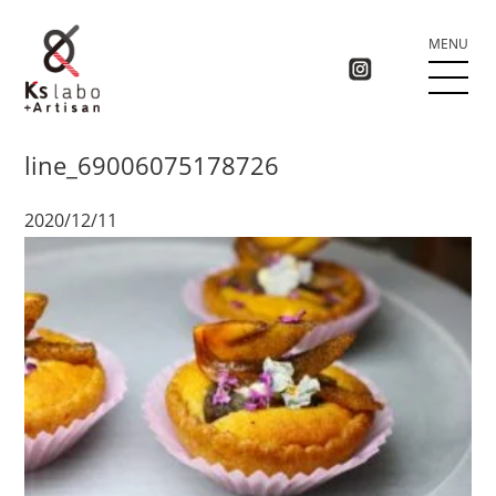
MENU
line_69006075178726
2020/12/11