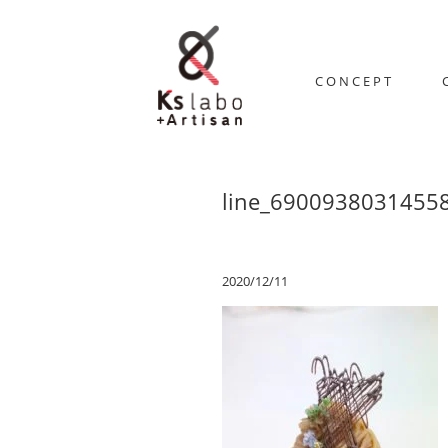
CONCEPT
line_6900938031455
2020/12/11