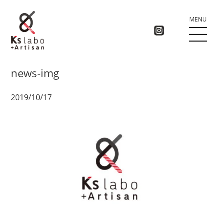
MENU
news-img
2019/10/17